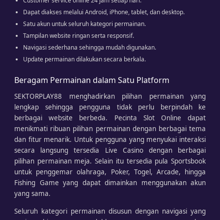
Customer service online 24 jam setiap hari.
Dapat diakses melalui Android, iPhone, tablet, dan desktop.
Satu akun untuk seluruh kategori permainan.
Tampilan website ringan serta responsif.
Navigasi sederhana sehingga mudah digunakan.
Update permainan dilakukan secara berkala.
Beragam Permainan dalam Satu Platform
SEKTORPLAY88 menghadirkan pilihan permainan yang
lengkap sehingga pengguna tidak perlu berpindah ke
berbagai website berbeda. Pecinta Slot Online dapat
menikmati ribuan pilihan permainan dengan berbagai tema
dan fitur menarik. Untuk pengguna yang menyukai interaksi
secara langsung tersedia Live Casino dengan berbagai
pilihan permainan meja. Selain itu tersedia pula Sportsbook
untuk penggemar olahraga, Poker, Togel, Arcade, hingga
Fishing Game yang dapat dimainkan menggunakan akun
yang sama.
Seluruh kategori permainan disusun dengan navigasi yang