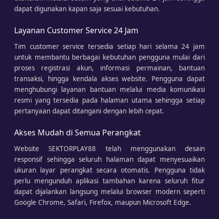
dapat digunakan kapan saja sesuai kebutuhan.
Layanan Customer Service 24 Jam
Tim customer service tersedia setiap hari selama 24 jam
untuk membantu berbagai kebutuhan pengguna mulai dari
proses registrasi akun, informasi permainan, bantuan
transaksi, hingga kendala akses website. Pengguna dapat
menghubungi layanan bantuan melalui media komunikasi
resmi yang tersedia pada halaman utama sehingga setiap
pertanyaan dapat ditangani dengan lebih cepat.
Akses Mudah di Semua Perangkat
Website SEKTORPLAY88 telah menggunakan desain
responsif sehingga seluruh halaman dapat menyesuaikan
ukuran layar perangkat secara otomatis. Pengguna tidak
perlu mengunduh aplikasi tambahan karena seluruh fitur
dapat dijalankan langsung melalui browser modern seperti
Google Chrome, Safari, Firefox, maupun Microsoft Edge.