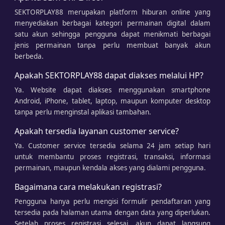
SEKTORPLAY88 merupakan platform hiburan online yang
menyediakan berbagai kategori permainan digital dalam
satu akun sehingga pengguna dapat menikmati berbagai
jenis permainan tanpa perlu membuat banyak akun
berbeda.
Apakah SEKTORPLAY88 dapat diakses melalui HP?
Ya. Website dapat diakses menggunakan smartphone
Android, iPhone, tablet, laptop, maupun komputer desktop
tanpa perlu menginstal aplikasi tambahan.
Apakah tersedia layanan customer service?
Ya. Customer service tersedia selama 24 jam setiap hari
untuk membantu proses registrasi, transaksi, informasi
permainan, maupun kendala akses yang dialami pengguna.
Bagaimana cara melakukan registrasi?
Pengguna hanya perlu mengisi formulir pendaftaran yang
tersedia pada halaman utama dengan data yang diperlukan.
Setelah proses registrasi selesai, akun dapat langsung