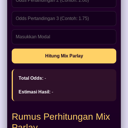
Hitung Mix Parlay
Total Odds:
-
Estimasi Hasil:
-
Rumus Perhitungan Mix
Parlay