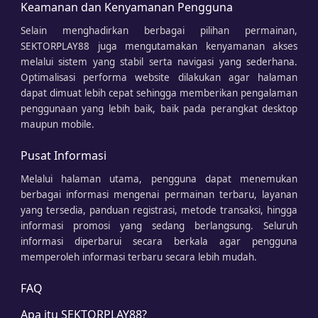
Keamanan dan Kenyamanan Pengguna
Selain menghadirkan berbagai pilihan permainan,
SEKTORPLAY88 juga mengutamakan kenyamanan akses
melalui sistem yang stabil serta navigasi yang sederhana.
Optimalisasi performa website dilakukan agar halaman
dapat dimuat lebih cepat sehingga memberikan pengalaman
penggunaan yang lebih baik, baik pada perangkat desktop
maupun mobile.
Pusat Informasi
Melalui halaman utama, pengguna dapat menemukan
berbagai informasi mengenai permainan terbaru, layanan
yang tersedia, panduan registrasi, metode transaksi, hingga
informasi promosi yang sedang berlangsung. Seluruh
informasi diperbarui secara berkala agar pengguna
memperoleh informasi terbaru secara lebih mudah.
FAQ
Apa itu SEKTORPLAY88?