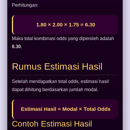
Perhitungan:
1.80 × 2.00 × 1.75 = 6.30
Maka total kombinasi odds yang diperoleh adalah
6.30
.
Rumus Estimasi Hasil
Setelah mendapatkan total odds, estimasi hasil
dapat dihitung berdasarkan jumlah modal.
Estimasi Hasil = Modal × Total Odds
Contoh Estimasi Hasil