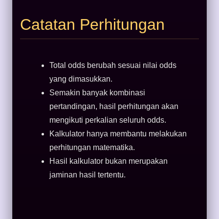
Catatan Perhitungan
Total odds berubah sesuai nilai odds
yang dimasukkan.
Semakin banyak kombinasi
pertandingan, hasil perhitungan akan
mengikuti perkalian seluruh odds.
Kalkulator hanya membantu melakukan
perhitungan matematika.
Hasil kalkulator bukan merupakan
jaminan hasil tertentu.