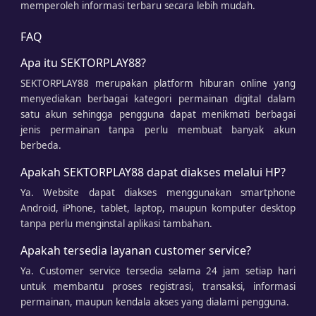
memperoleh informasi terbaru secara lebih mudah.
FAQ
Apa itu SEKTORPLAY88?
SEKTORPLAY88 merupakan platform hiburan online yang
menyediakan berbagai kategori permainan digital dalam
satu akun sehingga pengguna dapat menikmati berbagai
jenis permainan tanpa perlu membuat banyak akun
berbeda.
Apakah SEKTORPLAY88 dapat diakses melalui HP?
Ya. Website dapat diakses menggunakan smartphone
Android, iPhone, tablet, laptop, maupun komputer desktop
tanpa perlu menginstal aplikasi tambahan.
Apakah tersedia layanan customer service?
Ya. Customer service tersedia selama 24 jam setiap hari
untuk membantu proses registrasi, transaksi, informasi
permainan, maupun kendala akses yang dialami pengguna.