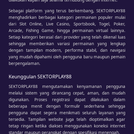
dilakukan kapan saja selama terhubung dengan internet.
Sebagai platform yang terus berkembang, SEKTORPLAY88
menghadirkan berbagai kategori permainan populer mulai
dari Slot Online, Live Casino, Sportsbook, Togel, Poker,
Arcade, Fishing Game, hingga permainan virtual lainnya.
Setiap kategori berasal dari provider yang telah dikenal luas
sehingga memberikan variasi permainan yang lengkap
dengan tampilan modern, performa stabil, dan navigasi
yang mudah dipahami oleh pengguna baru maupun pemain
berpengalaman.
Keunggulan SEKTORPLAY88
SEKTORPLAY88 mengutamakan kenyamanan pengguna
melalui sistem yang dirancang cepat, aman, dan mudah
digunakan. Proses registrasi dapat dilakukan dalam
beberapa menit dengan formulir sederhana sehingga
pengguna dapat segera menikmati seluruh layanan yang
tersedia. Tampilan website juga telah dioptimalkan agar
tetap ringan ketika diakses menggunakan koneksi internet
standar maupun perangkat dengan spesifikasi menengah.