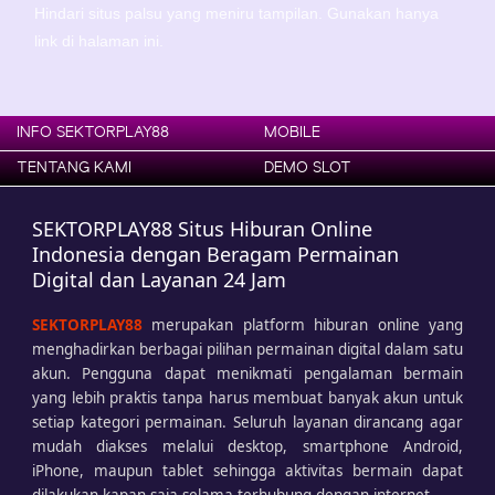
Hindari situs palsu yang meniru tampilan. Gunakan hanya
link di halaman ini.
INFO SEKTORPLAY88
MOBILE
TENTANG KAMI
DEMO SLOT
SEKTORPLAY88 Situs Hiburan Online
Indonesia dengan Beragam Permainan
Digital dan Layanan 24 Jam
SEKTORPLAY88
merupakan platform hiburan online yang
menghadirkan berbagai pilihan permainan digital dalam satu
akun. Pengguna dapat menikmati pengalaman bermain
yang lebih praktis tanpa harus membuat banyak akun untuk
setiap kategori permainan. Seluruh layanan dirancang agar
mudah diakses melalui desktop, smartphone Android,
iPhone, maupun tablet sehingga aktivitas bermain dapat