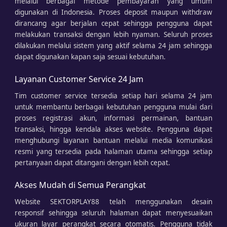
melalui berbagai metode pembayaran yang umum
digunakan di Indonesia. Proses deposit maupun withdraw
dirancang agar berjalan cepat sehingga pengguna dapat
melakukan transaksi dengan lebih nyaman. Seluruh proses
dilakukan melalui sistem yang aktif selama 24 jam sehingga
dapat digunakan kapan saja sesuai kebutuhan.
Layanan Customer Service 24 Jam
Tim customer service tersedia setiap hari selama 24 jam
untuk membantu berbagai kebutuhan pengguna mulai dari
proses registrasi akun, informasi permainan, bantuan
transaksi, hingga kendala akses website. Pengguna dapat
menghubungi layanan bantuan melalui media komunikasi
resmi yang tersedia pada halaman utama sehingga setiap
pertanyaan dapat ditangani dengan lebih cepat.
Akses Mudah di Semua Perangkat
Website SEKTORPLAY88 telah menggunakan desain
responsif sehingga seluruh halaman dapat menyesuaikan
ukuran layar perangkat secara otomatis. Pengguna tidak