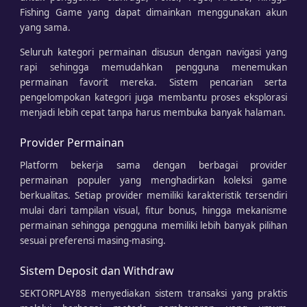
Fishing Game yang dapat dimainkan menggunakan akun
yang sama.
Seluruh kategori permainan disusun dengan navigasi yang
rapi sehingga memudahkan pengguna menemukan
permainan favorit mereka. Sistem pencarian serta
pengelompokan kategori juga membantu proses eksplorasi
menjadi lebih cepat tanpa harus membuka banyak halaman.
Provider Permainan
Platform bekerja sama dengan berbagai provider
permainan populer yang menghadirkan koleksi game
berkualitas. Setiap provider memiliki karakteristik tersendiri
mulai dari tampilan visual, fitur bonus, hingga mekanisme
permainan sehingga pengguna memiliki lebih banyak pilihan
sesuai preferensi masing-masing.
Sistem Deposit dan Withdraw
SEKTORPLAY88 menyediakan sistem transaksi yang praktis