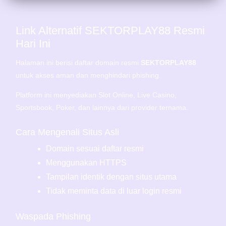
Link Alternatif SEKTORPLAY88 Resmi
Hari Ini
Halaman ini berisi daftar domain resmi
SEKTORPLAY88
untuk akses aman dan menghindari phishing.
Platform ini menyediakan Slot Online, Live Casino,
Sportsbook, Poker, dan lainnya dari provider ternama.
Cara Mengenali Situs Asli
Domain sesuai daftar resmi
Menggunakan HTTPS
Tampilan identik dengan situs utama
Tidak meminta data di luar login resmi
Waspada Phishing